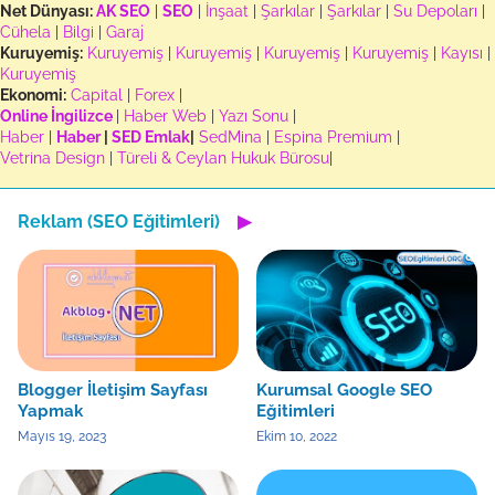
Net Dünyası:
AK SEO
|
SEO
|
İnşaat
|
Şarkılar
|
Şarkılar
|
Su Depoları
|
Cühela
|
Bilgi
|
Garaj
Kuruyemiş:
Kuruyemiş
|
Kuruyemiş
|
Kuruyemiş
|
Kuruyemiş
|
Kayısı
|
Kuruyemiş
Ekonomi:
Capital
|
Forex
|
Online İngilizce
|
Haber Web
|
Yazı Sonu
|
Haber
|
Haber
|
SED Emlak
|
SedMina
|
Espina Premium
|
Vetrina Design
|
Türeli & Ceylan Hukuk Bürosu
|
Reklam (SEO Eğitimleri)
▶
Blogger İletişim Sayfası
Kurumsal Google SEO
Yapmak
Eğitimleri
Mayıs 19, 2023
Ekim 10, 2022