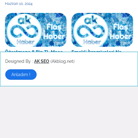
Haziran 10, 2024
Öğretmene 8 Bin TL Maaş
Emekli İkramiyeleri Ne
Teklifi
Zaman Yatacak
Designed By :
AK SEO
(Akblog.net)
Haziran 06, 2024
Haziran 05, 2024
Anladım !
Eğitim Haberleri
▶
YKS de Yapay Zekayla
Öğretmene 8 Bin TL Maaş