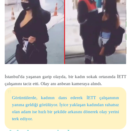
İstanbul'da yaşanan garip olayda, bir kadın sokak ortasında İETT
çalışanını taciz etti. Olay anı anbean kameraya alındı.
Görüntülerde, kadının dans ederek İETT çalışanının
yanına geldiği görülüyor. İyice yaklaşan kadından rahatsız
olan adam ise hızlı bir şekilde arkasını dönerek olay yerini
terk ediyor.