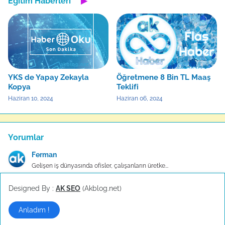
Eğitim Haberleri
▶
YKS de Yapay Zekayla
Öğretmene 8 Bin TL Maaş
Kopya
Teklifi
Haziran 10, 2024
Haziran 06, 2024
Yorumlar
Ferman
Gelişen iş dünyasında ofisler, çalışanların üretke...
Designed By :
AK SEO
(Akblog.net)
fadime
Ofis tasarımlarında estetik algısı yerini artık fo...
Anladım !