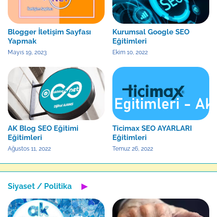
Blogger İletişim Sayfası
Kurumsal Google SEO
Yapmak
Eğitimleri
Mayıs 19, 2023
Ekim 10, 2022
AK Blog SEO Eğitimi
Ticimax SEO AYARLARI
Eğitimleri
Eğitimleri
Ağustos 11, 2022
Temuz 26, 2022
Siyaset / Politika
▶