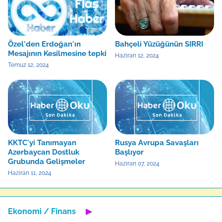
Özel'den Erdoğan'ın
Bahçeli Yüzüğünün SIRRI
Mesajının Kesilmesine tepki
Haziran 12, 2024
Temuz 12, 2024
KKTC'yi Tanımayan
Rusya Avrupa Savaşları
Azerbaycan Dostluk
Başlıyor
Grubunda Gelişmeler
Haziran 07, 2024
Haziran 11, 2024
Ekonomi / Finans
▶