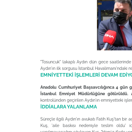
"Tosuncuk" lakaplı Aydın dün gece saatlerinde T
Aydın'ın ilk sorgusu İstanbul Havalimanı'ndaki nö
EMNİYETTEKİ İŞLEMLERİ DEVAM EDİY
Anadolu Cumhuriyet Başsavcılığınca 4 gün göz
İstanbul Emniyet Müdürlüğüne götürüldü. A
kontrolünden geçirilen Aydın'ın emniyetteki işl
İDDİALARA YALANLAMA
Süreçle ilgili Aydın'ın avukatı Fatih Kuş'tan bir
Kuş, 'aile baskısı nedeniyle teslim oldu' i