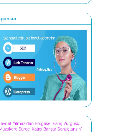
Sponsor
evdet Yılmaz'dan Bölgesel Barış Vurgusu:
Müzakere Süreci Kalıcı Barışla Sonuçlansın"