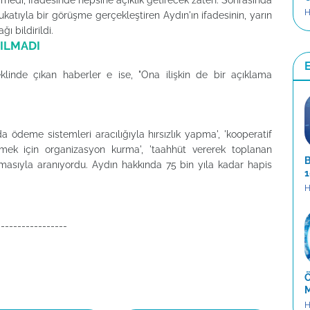
medi, ifadesinde hepsine açıklık getirecek zaten. Sonrasında
H
katıyla bir görüşme gerçekleştiren Aydın'ın ifadesinin, yarın
 bildirildi.
PILMADI
klinde çıkan haberler e ise, "Ona ilişkin de bir açıklama
 ödeme sistemleri aracılığıyla hırsızlık yapma', 'kooperatif
tmek için organizasyon kurma', 'taahhüt vererek toplanan
B
çlamasıyla aranıyordu. Aydın hakkında 75 bin yıla kadar hapis
1
H
-----------------
Ö
M
H