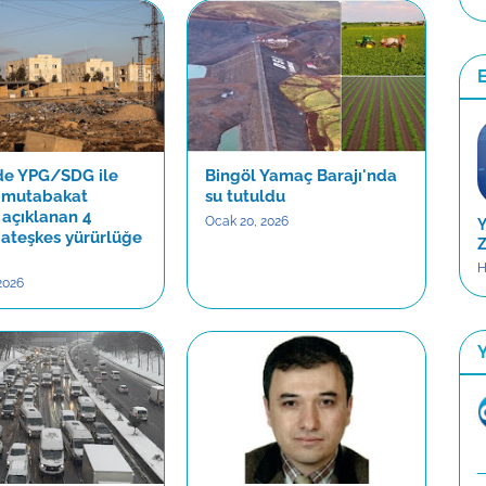
E
’de YPG/SDG ile
Bingöl Yamaç Barajı'nda
n mutabakat
su tutuldu
 açıklanan 4
Ocak 20, 2026
Y
 ateşkes yürürlüğe
Z
H
2026