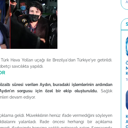
A
S
ürk Hava Yolları uçağı ile Brezilya'dan Türkiye'ye getirildi.
Ö
betçi savcılıkta yapıldı.
M
OR
K
T
altı süresi verilen Aydın, buradaki işlemlerinin ardından
ydın'ın sorgusu için özel bir ekip oluşturuldu.
Sağlık
emleri devam ediyor.
 açıklama geldi. Müvekkilinin henüz ifade vermediğini söyleyen
K
ddialarını yalanladı. İfade öncesi herhangi bir açıklama
A
G