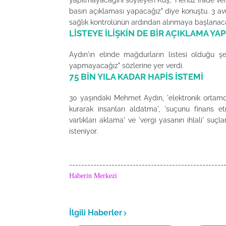
yapılmayacağını söyleyen Kuş, "Henüz ifade ver
basın açıklaması yapacağız" diye konuştu. 3 avu
sağlık kontrolünün ardından alınmaya başlanacağı
LİSTEYE İLİŞKİN DE BİR AÇIKLAMA YA
Aydın'ın elinde mağdurların listesi olduğu şe
yapmayacağız" sözlerine yer verdi.
75 BİN YILA KADAR HAPİS İSTEMİ
30 yaşındaki Mehmet Aydın, 'elektronik ortamda
kurarak insanları aldatma', 'suçunu finans e
varlıkları aklama' ve 'vergi yasanın ihlali' su
isteniyor.
---------------------------------------------------
Haberin Merkezi
İlgili Haberler