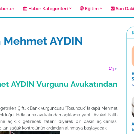
berler
Haber Kategorileri
Eğitim
Son Dak
R
un Mehmet AYDIN
0
B
S
met AYDIN Vurgunu Avukatından
M
getirilen Çiftlik Bank vurguncusu "Tosuncuk" lakaplı Mehmet
olduğu' iddialarına avukatından açıklama yaptı. Avukat Fatih
ne açıklık getirecek zaten" diyerek bir basın açıklaması
A
apılan sağlık kontrolünün ardından alınmaya başlayacak.
E