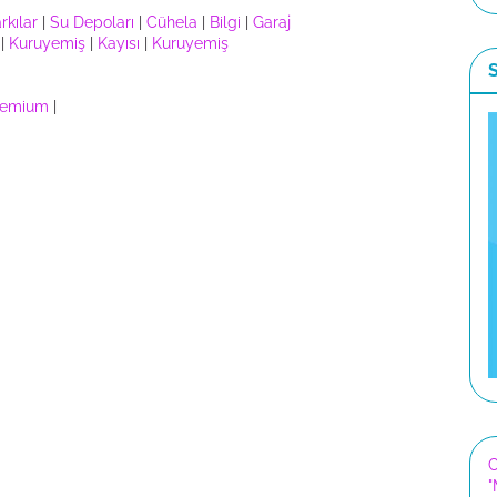
rkılar
|
Su Depoları
|
Cühela
|
Bilgi
|
Garaj
|
Kuruyemiş
|
Kayısı
|
Kuruyemiş
remium
|
C
"