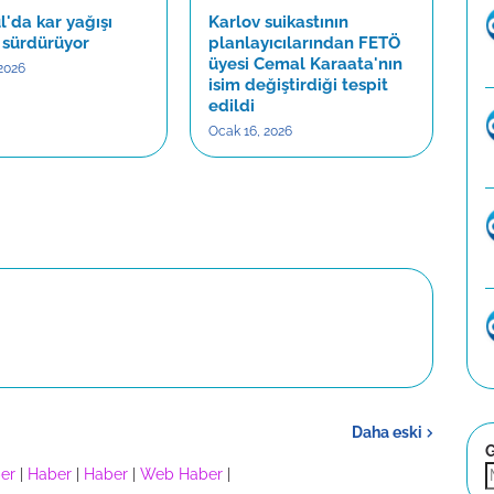
l'da kar yağışı
Karlov suikastının
i sürdürüyor
planlayıcılarından FETÖ
üyesi Cemal Karaata'nın
2026
isim değiştirdiği tespit
edildi
Ocak 16, 2026
Daha eski
G
er
|
Haber
|
Haber
|
Web Haber
|