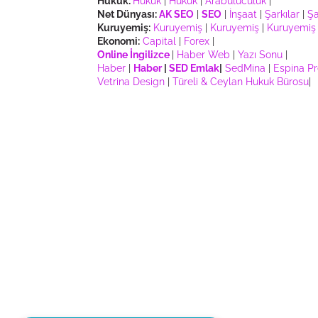
Hukuk:
Hukuk
|
Hukuk
|
Arabuluculuk
|
Net Dünyası:
AK SEO
|
SEO
|
İnşaat
|
Şarkılar
|
Şa
Kuruyemiş:
Kuruyemiş
|
Kuruyemiş
|
Kuruyemiş
Ekonomi:
Capital
|
Forex
|
Online İngilizce
|
Haber Web
|
Yazı Sonu
|
Haber
|
Haber
|
SED Emlak
|
SedMina
|
Espina P
Vetrina Design
|
Türeli & Ceylan Hukuk Bürosu
|