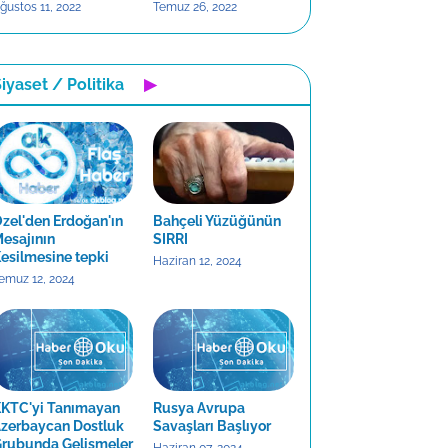
ğustos 11, 2022
Temuz 26, 2022
iyaset / Politika
▶
zel'den Erdoğan'ın
Bahçeli Yüzüğünün
esajının
SIRRI
esilmesine tepki
Haziran 12, 2024
emuz 12, 2024
KTC'yi Tanımayan
Rusya Avrupa
zerbaycan Dostluk
Savaşları Başlıyor
rubunda Gelişmeler