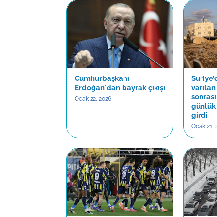
Cumhurbaşkanı
Suriye
Erdoğan'dan bayrak çıkışı
varıla
sonrası
Ocak 22, 2026
günlük
girdi
Ocak 21, 