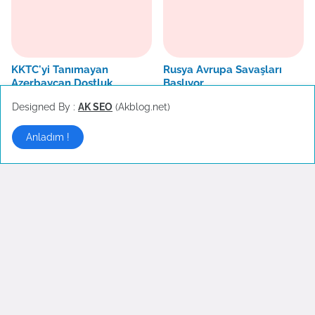
KKTC'yi Tanımayan
Rusya Avrupa Savaşları
Azerbaycan Dostluk
Başlıyor
Grubunda Gelişmeler
Haziran 07, 2024
Designed By :
AK SEO
(Akblog.net)
Haziran 11, 2024
Anladım !
Ekonomi / Finans
▶
Belgesi Olmayana 1000 TL
Doğalgaz Desteği Geliyor
Ceza
Haziran 10, 2024
Haziran 10, 2024