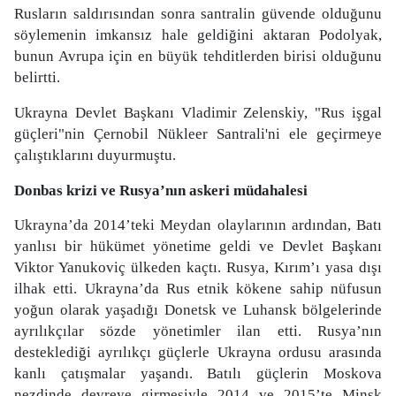
Rusların saldırısından sonra santralin güvende olduğunu
söylemenin imkansız hale geldiğini aktaran Podolyak,
bunun Avrupa için en büyük tehditlerden birisi olduğunu
belirtti.
Ukrayna Devlet Başkanı Vladimir Zelenskiy, "Rus işgal
güçleri"nin Çernobil Nükleer Santrali'ni ele geçirmeye
çalıştıklarını duyurmuştu.
Donbas krizi ve Rusya’nın askeri müdahalesi
Ukrayna’da 2014’teki Meydan olaylarının ardından, Batı
yanlısı bir hükümet yönetime geldi ve Devlet Başkanı
Viktor Yanukoviç ülkeden kaçtı. Rusya, Kırım’ı yasa dışı
ilhak etti. Ukrayna’da Rus etnik kökene sahip nüfusun
yoğun olarak yaşadığı Donetsk ve Luhansk bölgelerinde
ayrılıkçılar sözde yönetimler ilan etti. Rusya’nın
desteklediği ayrılıkçı güçlerle Ukrayna ordusu arasında
kanlı çatışmalar yaşandı. Batılı güçlerin Moskova
nezdinde devreye girmesiyle 2014 ve 2015’te Minsk