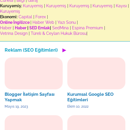
Cühela
|
Bilgi
|
Garaj
Kuruyemiş:
Kuruyemiş
|
Kuruyemiş
|
Kuruyemiş
|
Kuruyemiş
|
Kayısı
|
Kuruyemiş
Ekonomi:
Capital
|
Forex
|
Online İngilizce
|
Haber Web
|
Yazı Sonu
|
Haber
|
Haber
|
SED Emlak
|
SedMina
|
Espina Premium
|
Vetrina Design
|
Türeli & Ceylan Hukuk Bürosu
|
Reklam (SEO Eğitimleri)
▶
Blogger İletişim Sayfası
Kurumsal Google SEO
Yapmak
Eğitimleri
Mayıs 19, 2023
Ekim 10, 2022