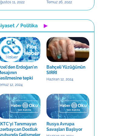
ğustos 11, 2022
Temuz 26, 2022
iyaset / Politika
▶
zel'den Erdoğan'ın
Bahçeli Yüzüğünün
esajının
SIRRI
esilmesine tepki
Haziran 12, 2024
emuz 12, 2024
KTC'yi Tanımayan
Rusya Avrupa
zerbaycan Dostluk
Savaşları Başlıyor
rubunda Gelişmeler