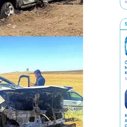
A
S
Ö
M
K
T
K
A
G