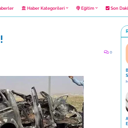
berler
Haber Kategorileri
Eğitim
Son Dak
R
!
0
B
S
M
A
E