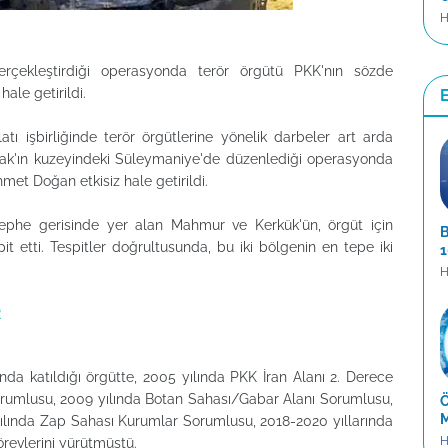
H
gerçekleştirdiği operasyonda terör örgütü PKK'nın sözde
ale getirildi.
ilatı işbirliğinde terör örgütlerine yönelik darbeler art arda
 Irak'ın kuzeyindeki Süleymaniye'de düzenlediği operasyonda
met Doğan etkisiz hale getirildi.
 cephe gerisinde yer alan Mahmur ve Kerkük'ün, örgüt için
B
it etti. Tespitler doğrultusunda, bu iki bölgenin en tepe iki
1
H
R
da katıldığı örgütte, 2005 yılında PKK İran Alanı 2. Derece
Sorumlusu, 2009 yılında Botan Sahası/Gabar Alanı Sorumlusu,
Ö
M
yılında Zap Sahası Kurumlar Sorumlusu, 2018-2020 yıllarında
H
evlerini yürütmüştü.