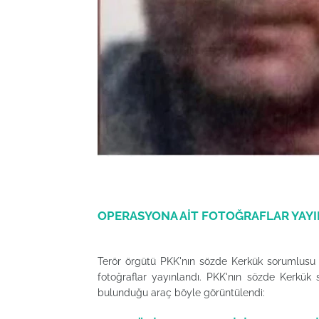
OPERASYONA AİT FOTOĞRAFLAR YAY
Terör örgütü PKK'nın sözde Kerkük sorumlusu M
fotoğraflar yayınlandı. PKK'nın sözde Kerkük 
bulunduğu araç böyle görüntülendi: