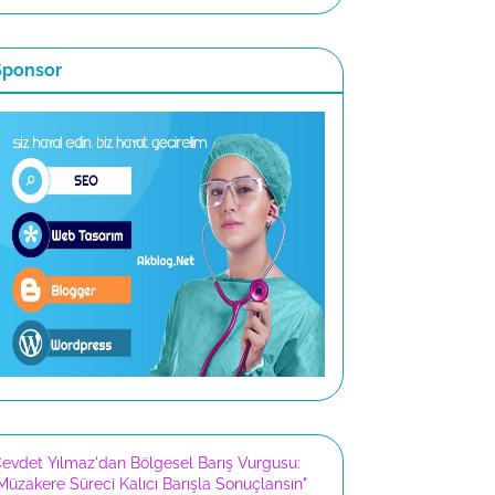
Sponsor
evdet Yılmaz'dan Bölgesel Barış Vurgusu:
Müzakere Süreci Kalıcı Barışla Sonuçlansın"