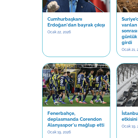
Cumhurbaşkanı
Suriye
Erdoğan'dan bayrak çıkışı
varıla
sonrası
Ocak 22, 2026
günlük
girdi
Ocak 21, 
Fenerbahçe,
İstanbu
deplasmanda Corendon
etkisin
Alanyaspor'u mağlup etti
Ocak 19, 
Ocak 19, 2026