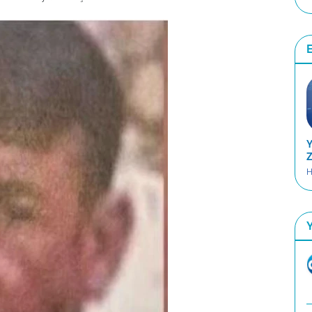
E
Y
Z
H