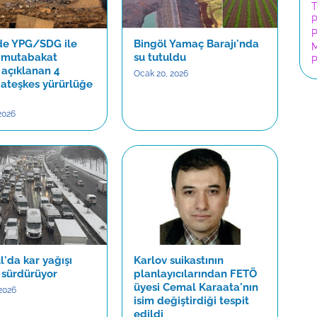
T
P
P
’de YPG/SDG ile
Bingöl Yamaç Barajı'nda
n mutabakat
su tutuldu
P
 açıklanan 4
Ocak 20, 2026
 ateşkes yürürlüğe
2026
l'da kar yağışı
Karlov suikastının
i sürdürüyor
planlayıcılarından FETÖ
üyesi Cemal Karaata'nın
2026
isim değiştirdiği tespit
edildi