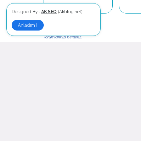
Designed By :
AK SEO
(Akblog.net)
Anladım !
Yorum Gönder
Yorumlarınızı bekleriz.
Daha yeni
-------
Haber:
Haber OKU
|
Haber
|
Haber
|
Haber
|
Hab
Hukuk:
Hukuk
|
Hukuk
|
Arabuluculuk
|
Net Dünyası:
AK SEO
|
SEO
|
İnşaat
|
Şarkılar
|
Şa
Kuruyemiş:
Kuruyemiş
|
Kuruyemiş
|
Kuruyemiş
Ekonomi:
Capital
|
Forex
|
Online İngilizce
|
Haber Web
|
Yazı Sonu
|
Haber
|
Haber
|
SED Emlak
|
SedMina
|
Espina P