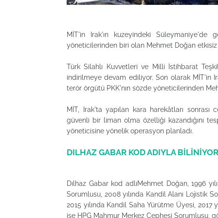
MİT'in Irak'ın kuzeyindeki Süleymaniye'de 
yöneticilerinden biri olan Mehmet Doğan etkisiz h
Türk Silahlı Kuvvetleri ve Milli İstihbarat Teşk
indirilmeye devam ediliyor. Son olarak MİT'in
terör örgütü PKK'nın sözde yöneticilerinden Meh
MİT, Irak'ta yapılan kara harekâtları sonrası
güvenli bir liman olma özelliği kazandığını tesp
yöneticisine yönelik operasyon planladı.
DILHAZ GABAR KOD ADIYLA BİLİNİYO
Dılhaz Gabar kod adlıMehmet Doğan, 1996 yılın
Sorumlusu, 2008 yılında Kandil Alanı Lojistik 
2015 yılında Kandil Saha Yürütme Üyesi, 2017 
ise HPG Mahmur Merkez Cephesi Sorumlusu, gör