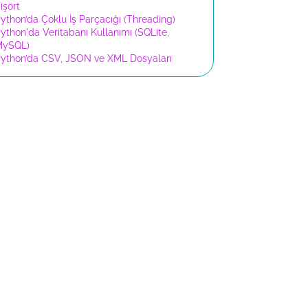
işört
ython’da Çoklu İş Parçacığı (Threading)
ython'da Veritabanı Kullanımı (SQLite,
MySQL)
ython’da CSV, JSON ve XML Dosyaları