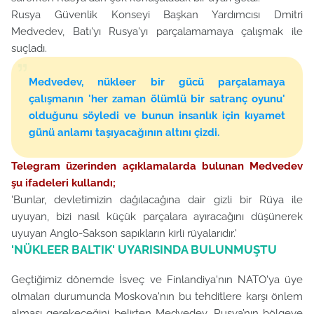
Rusya Güvenlik Konseyi Başkan Yardımcısı Dmitri
Medvedev, Batı'yı Rusya'yı parçalamamaya çalışmak ile
suçladı.
Medvedev, nükleer bir gücü parçalamaya
çalışmanın 'her zaman ölümlü bir satranç oyunu'
olduğunu söyledi ve bunun insanlık için kıyamet
günü anlamı taşıyacağının altını çizdi.
Telegram üzerinden açıklamalarda bulunan Medvedev
şu ifadeleri kullandı;
'Bunlar, devletimizin dağılacağına dair gizli bir Rüya ile
uyuyan, bizi nasıl küçük parçalara ayıracağını düşünerek
uyuyan Anglo-Sakson sapıkların kirli rüyalarıdır.'
'NÜKLEER BALTIK' UYARISINDA BULUNMUŞTU
Geçtiğimiz dönemde İsveç ve Finlandiya'nın NATO'ya üye
olmaları durumunda Moskova'nın bu tehditlere karşı önlem
alması gerekeceğini belirten Medvedev, Rusya’nın bölgeye