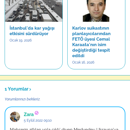
İstanbul'da kar yağışı
Karlov suikastının
etkisini sürdürüyor
planlayıcılarından
FETÖ üyesi Cemal
Ocak 19, 2026
Karaata'nın isim
değiştirdiği tespit
edildi
Ocak 16, 2026
1 Yorumlar
Yorumlarınızı bekleriz.
Zara
5 Eylül 2022 09:10
Mahşerin atlıları yola çıktı' diyen Medvedev Ukrayna'ya