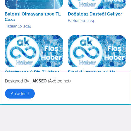
Belgesi Olmayana 1000 TL
Doğalgaz Desteği Geliyor
Ceza
Haziran 10, 2024
Haziran 10, 2024
Öğretmene 8 Bin TL Maaş
Emekli İkramiyeleri Ne
Teklifi
Zaman Yatacak
Designed By :
AK SEO
(Akblog.net)
Haziran 06, 2024
Haziran 05, 2024
Anladım !
Eğitim Haberleri
▶