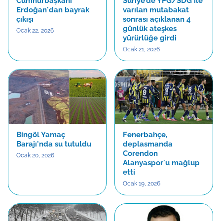
Cumhurbaşkanı
Suriye’de YPG/SDG ile
Erdoğan'dan bayrak
varılan mutabakat
çıkışı
sonrası açıklanan 4
günlük ateşkes
Ocak 22, 2026
yürürlüğe girdi
Ocak 21, 2026
Bingöl Yamaç
Fenerbahçe,
Barajı'nda su tutuldu
deplasmanda
Corendon
Ocak 20, 2026
Alanyaspor'u mağlup
etti
Ocak 19, 2026