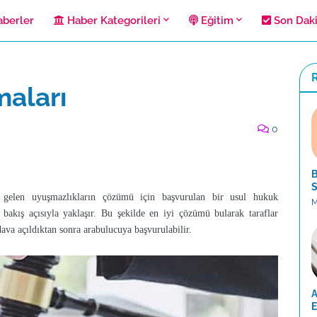
berler
Haber Kategorileri
Eğitim
Son Dak
R
maları
0
B
S
a gelen uyuşmazlıkların çözümü için başvurulan bir usul hukuk
M
 bakış açısıyla yaklaşır. Bu şekilde en iyi çözümü bularak taraflar
dava açıldıktan sonra arabulucuya başvurulabilir.
A
E