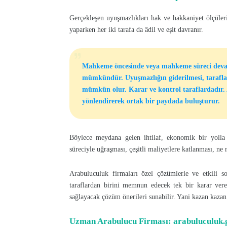
Gerçekleşen uyuşmazlıkları hak ve hakkaniyet ölçüleri
yaparken her iki tarafa da âdil ve eşit davranır.
Mahkeme öncesinde veya mahkeme süreci deva
mümkündür. Uyuşmazlığın giderilmesi, taraflar
mümkün olur. Karar ve kontrol taraflardadır. A
yönlendirerek ortak bir paydada buluşturur.
Böylece meydana gelen ihtilaf, ekonomik bir yolla
süreciyle uğraşması, çeşitli maliyetlere katlanması, 
Arabuluculuk firmaları özel çözümlerle ve etkili s
taraflardan birini memnun edecek tek bir karar vere
sağlayacak çözüm önerileri sunabilir. Yani kazan kazan
Uzman Arabulucu Firması: arabuluculuk.