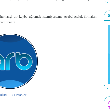
 herhangi bir kayba uğramak istemiyorsanız Arabuluculuk firmaları
abilirsiniz.
uluculuk Firmaları
C
"