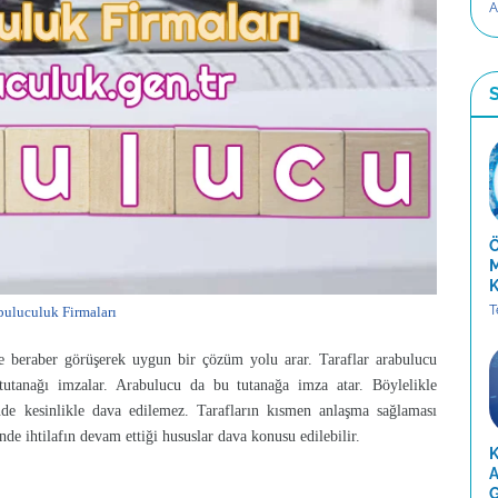
A
S
Ö
M
K
T
buluculuk Firmaları
e beraber görüşerek uygun bir çözüm yolu arar. Taraflar arabulucu
tutanağı imzalar. Arabulucu da bu tutanağa imza atar. Böylelikle
nde kesinlikle dava edilemez. Tarafların kısmen anlaşma sağlaması
e ihtilafın devam ettiği hususlar dava konusu edilebilir.
K
A
G