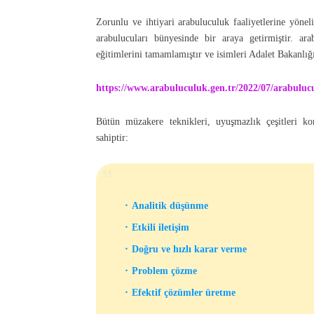
Zorunlu ve ihtiyari arabuluculuk faaliyetlerine yönel
arabulucuları bünyesinde bir araya getirmiştir. a
eğitimlerini tamamlamıştır ve isimleri Adalet Bakanlığı’
https://www.arabuluculuk.gen.tr/2022/07/arabuluc
Bütün müzakere teknikleri, uyuşmazlık çeşitleri ko
sahiptir:
Analitik düşünme
Etkili iletişim
Doğru ve hızlı karar verme
Problem çözme
Efektif çözümler üretme