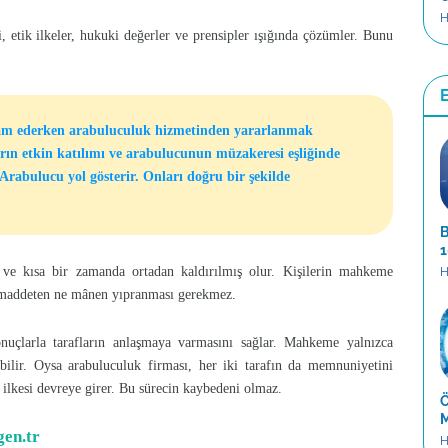
H
, etik ilkeler, hukuki değerler ve prensipler ışığında çözümler. Bunu
m ederken arabuluculuk hizmetinden yararlanmak
ın etkin katılımı ve arabulucunun müzakeresi eşliğinde
rabulucu yol gösterir. Onları doğru bir şekilde
B
1
 ve kısa bir zamanda ortadan kaldırılmış olur. Kişilerin mahkeme
H
ne maddeten ne mânen yıpranması gerekmez.
onuçlarla tarafların anlaşmaya varmasını sağlar. Mahkeme yalnızca
bilir. Oysa arabuluculuk firması, her iki tarafın da memnuniyetini
 ilkesi devreye girer. Bu sürecin kaybedeni olmaz.
Ö
M
gen.tr
H