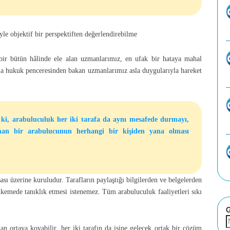
iyle objektif bir perspektiften değerlendirebilme
ı bir bütün hâlinde ele alan uzmanlarımız, en ufak bir hataya mahal
ma hukuk penceresinden bakan uzmanlarımız asla duygularıyla hareket
 ki, arabuluculuk her iki tarafa da aynı mesafede durmayı,
man bir arabulucunun herhangi bir kişiden yana olması
sı üzerine kuruludur. Tarafların paylaştığı bilgilerden ve belgelerden
hkemede tanıklık etmesi istenemez. Tüm arabuluculuk faaliyetleri sıkı
G
an ortaya koyabilir, her iki tarafın da işine gelecek ortak bir çözüm