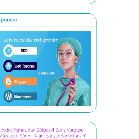
Sponsor
evdet Yılmaz'dan Bölgesel Barış Vurgusu:
Müzakere Süreci Kalıcı Barışla Sonuçlansın"