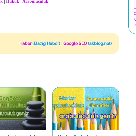
uk
|
Hukuk
|
Arabuluculuk
|
T
P
P
P
Haber
(Elazığ Haber)
|
Google SEO
(akblog.net)