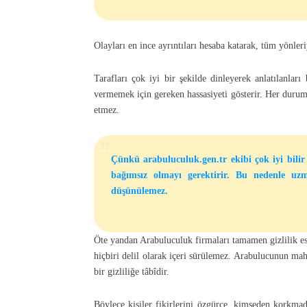
Olayları en ince ayrıntıları hesaba katarak, tüm yönler
Tarafları çok iyi bir şekilde dinleyerek anlatılanlar
vermemek için gereken hassasiyeti gösterir. Her duru
etmez.
Çünkü arabuluculuk.gen.tr ekibi çok iyi bilir
bağımsız olmayı gerektirir. Bu nedenle uz
düşünülemez.
Öte yandan Arabuluculuk firmaları tamamen gizlilik esa
hiçbiri delil olarak içeri sürülemez. Arabulucunun ma
bir gizliliğe tâbîdir.
Böylece kişiler fikirlerini özgürce, kimseden korkmad