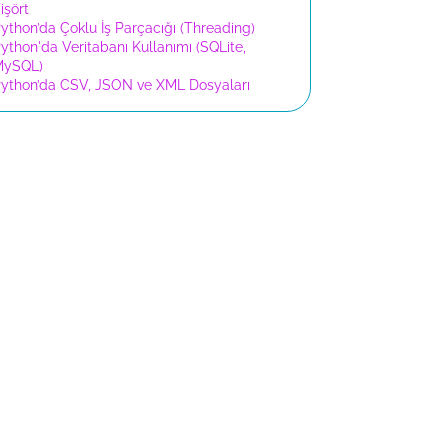
işört
ython’da Çoklu İş Parçacığı (Threading)
ython'da Veritabanı Kullanımı (SQLite,
MySQL)
ython’da CSV, JSON ve XML Dosyaları