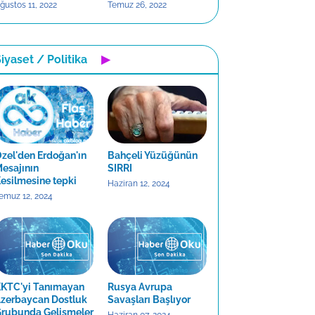
ğustos 11, 2022
Temuz 26, 2022
iyaset / Politika
▶
zel'den Erdoğan'ın
Bahçeli Yüzüğünün
esajının
SIRRI
esilmesine tepki
Haziran 12, 2024
emuz 12, 2024
KTC'yi Tanımayan
Rusya Avrupa
zerbaycan Dostluk
Savaşları Başlıyor
rubunda Gelişmeler