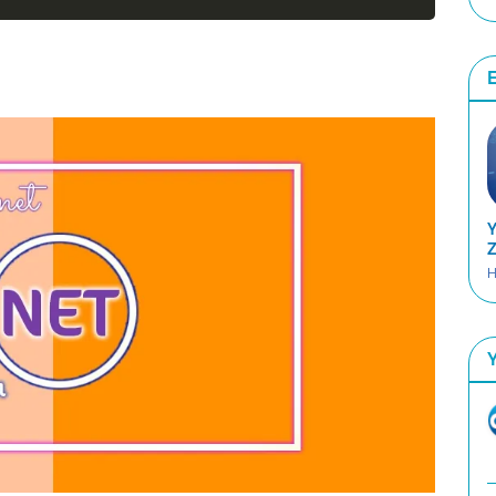
E
Y
Z
H