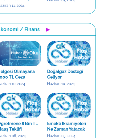
Haziran 07, 2024
aziran 11, 2024
Ekonomi / Finans
▶
type
=
'text'
 />
e
=
'text'
 />
elgesi Olmayana
Doğalgaz Desteği
000 TL Ceza
Geliyor
aziran 10, 2024
Haziran 10, 2024
esajınızı Yazınız'
rows
=
'5'
>
</
textarea
>
Gönder'
type
=
'submit'
 />
ğretmene 8 Bin TL
Emekli İkramiyeleri
aaş Teklifi
Ne Zaman Yatacak
aziran 06, 2024
Haziran 05, 2024