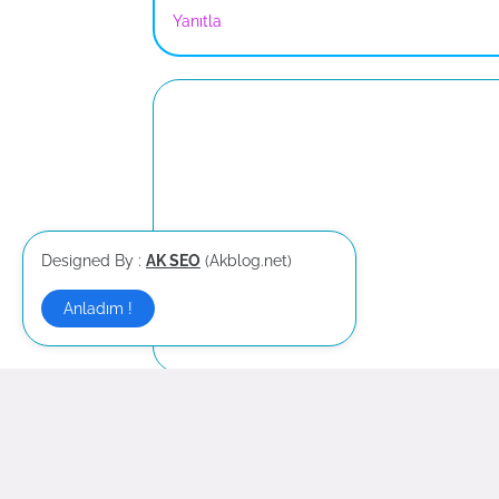
Yanıtla
Designed By :
AK SEO
(Akblog.net)
Anladım !
Daha yeni
-------
Haber:
Haber OKU
|
Haber
|
Haber
|
Haber
|
Hab
Hukuk:
Hukuk
|
Hukuk
|
Arabuluculuk
|