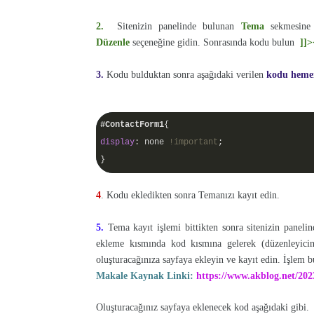
2.
Sitenizin panelinde bulunan
Tema
sekmesine
Düzenle
seçeneğine gidin. Sonrasında kodu bulun
]]>
3.
Kodu bulduktan sonra aşağıdaki verilen
kodu heme
#ContactForm1
display
: none 
!important
;
}
4
. Kodu ekledikten sonra Temanızı kayıt edin.
5.
Tema kayıt işlemi bittikten sonra sitenizin panel
ekleme kısmında kod kısmına gelerek (düzenleyicin
oluşturacağınıza sayfaya ekleyin ve kayıt edin. İşlem b
Makale Kaynak Linki:
https://www.akblog.net/2023/
Oluşturacağınız sayfaya eklenecek kod aşağıdaki gibi.