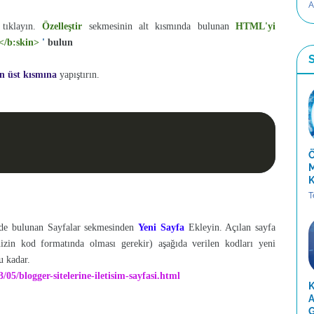
A
 tıklayın.
Özelleştir
sekmesinin alt kısmında bulunan
HTML'yi
</b:skin>
'
bulun
S
n üst kısmına
yapıştırın.
Ö
M
K
T
inde bulunan Sayfalar sekmesinden
Yeni Sayfa
Ekleyin. Açılan sayfa
izin kod formatında olması gerekir) aşağıda verilen kodları yeni
u kadar.
05/blogger-sitelerine-iletisim-sayfasi.html
K
A
G