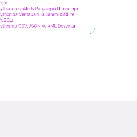
işört
ython’da Çoklu İş Parçacığı (Threading)
ython'da Veritabanı Kullanımı (SQLite,
MySQL)
ython’da CSV, JSON ve XML Dosyaları