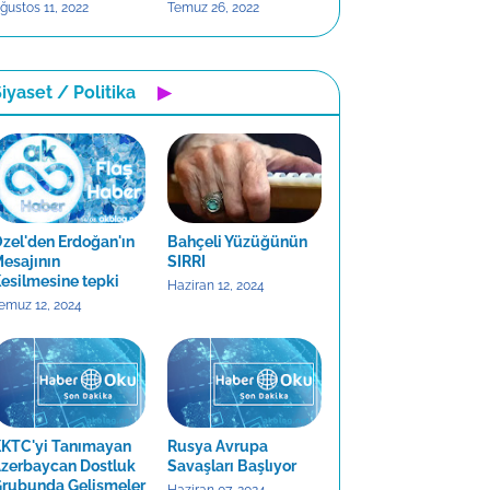
ğustos 11, 2022
Temuz 26, 2022
iyaset / Politika
▶
zel'den Erdoğan'ın
Bahçeli Yüzüğünün
esajının
SIRRI
esilmesine tepki
Haziran 12, 2024
emuz 12, 2024
KTC'yi Tanımayan
Rusya Avrupa
zerbaycan Dostluk
Savaşları Başlıyor
rubunda Gelişmeler