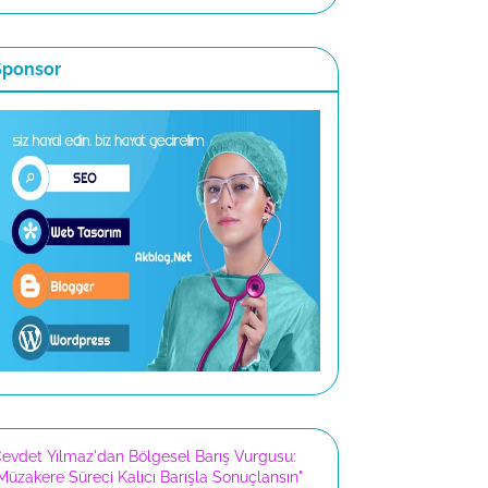
Sponsor
evdet Yılmaz'dan Bölgesel Barış Vurgusu:
Müzakere Süreci Kalıcı Barışla Sonuçlansın"