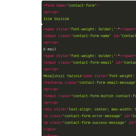
<
form
name
=
'contact-form'
>
<
p
>
</
p
>
İsim Soyisim
<
span
style
=
'font-weight: bolder;'
>
*
</
span
>
<
input
class
=
'contact-form-name'
id
=
'Contac
<
p
>
</
p
>
E-mail
<
span
style
=
'font-weight: bolder;'
>
*
</
span
>
<
input
class
=
'contact-form-email'
id
=
'Conta
<
p
>
</
p
>
Mesajınızı Yazınız
<
span
style
=
'font-weight:
<
textarea
class
=
'contact-form-email-message
<
p
>
</
p
>
<
input
class
=
'contact-form-button contact-f
<
p
>
</
p
>
<
div
style
=
'text-align: center; max-width: 
<
p
class
=
'contact-form-error-message'
id
=
'C
<
p
class
=
'contact-form-success-message'
id
=
</
div
>