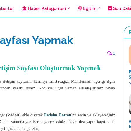
berler
Haber Kategorileri
Eğitim
Son Dak
R
Sayfası Yapmak
1
İletişim Sayfası Oluşturmak Yapmak
B
S
 iletişim sayfasını kurmayı anlatacağız. Makalemizin içeriği ilgili
M
nden yazabilirsiniz. Konuyla ilgili uzman arkadaşlarımız cevap
get (Widget) ekle diyerek
İletişim Formu
'nu seçin ve ekleyeceğiniz
A
nun yanında göz işareti göreceksiniz. Devre dışı yapıp kayıt edin.
E
eti gizlemeniz gerekir).