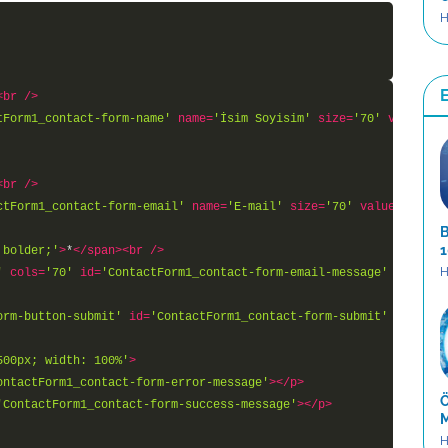
H
<
br
 />
tForm1_contact-form-name'
name
=
'İsim Soyisim'
size
=
'70'
value
=
''
<
br
 />
ctForm1_contact-form-email'
name
=
'E-mail'
size
=
'70'
value
=
''
typ
B
1
 bolder;'
>
*
</
span
>
<
br
 />
H
'
cols
=
'70'
id
=
'ContactForm1_contact-form-email-message'
name
=
'M
orm-button-submit'
id
=
'ContactForm1_contact-form-submit'
value
=
'
500px; width: 100%'
>
ontactForm1_contact-form-error-message'
>
</
p
>
Ö
'ContactForm1_contact-form-success-message'
>
</
p
>
M
H