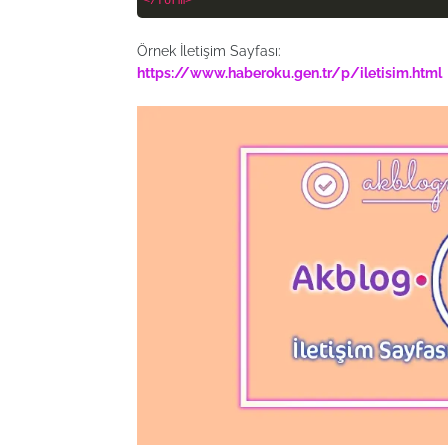
</
form
>
Örnek İletişim Sayfası:
https://www.haberoku.gen.tr/p/iletisim.html