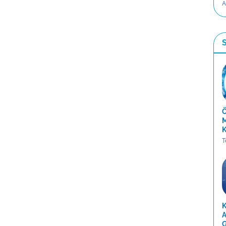
A
S
Ö
M
K
T
K
A
G