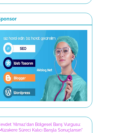
Sponsor
evdet Yılmaz'dan Bölgesel Barış Vurgusu:
Müzakere Süreci Kalıcı Barışla Sonuçlansın"