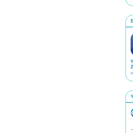
E
Y
Z
H