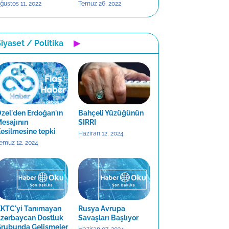
ğustos 11, 2022
Temuz 26, 2022
iyaset / Politika
▶
zel'den Erdoğan'ın
Bahçeli Yüzüğünün
esajının
SIRRI
esilmesine tepki
Haziran 12, 2024
emuz 12, 2024
KTC'yi Tanımayan
Rusya Avrupa
zerbaycan Dostluk
Savaşları Başlıyor
rubunda Gelişmeler