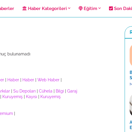
berler
Haber Kategorileri
Eğitim
Son Dak
R
nuç bulunamadı
B
S
er
|
Haber
|
Haber
|
Web Haber
|
M
rkılar
|
Su Depoları
|
Cühela
|
Bilgi
|
Garaj
|
Kuruyemiş
|
Kayısı
|
Kuruyemiş
remium
|
A
E