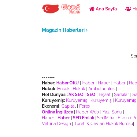
Ana Sayfa
Ha
Magazin Haberleri
So
-------
Haber:
Haber OKU
|
Haber
|
Haber
|
Haber
|
Hab
Hukuk:
Hukuk
|
Hukuk
|
Arabuluculuk
|
Net Dünyası:
AK SEO
|
SEO
|
İnşaat
|
Şarkılar
|
Şa
Kuruyemiş:
Kuruyemiş
|
Kuruyemiş
|
Kuruyemiş
Ekonomi:
Capital
|
Forex
|
Online İngilizce
|
Haber Web
|
Yazı Sonu
|
Haber
|
Haber
|
SED Emlak
|
SedMina
|
Espina P
Vetrina Design
|
Türeli & Ceylan Hukuk Bürosu
|