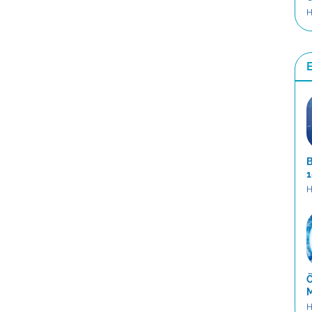
H
B
1
H
Ö
M
H