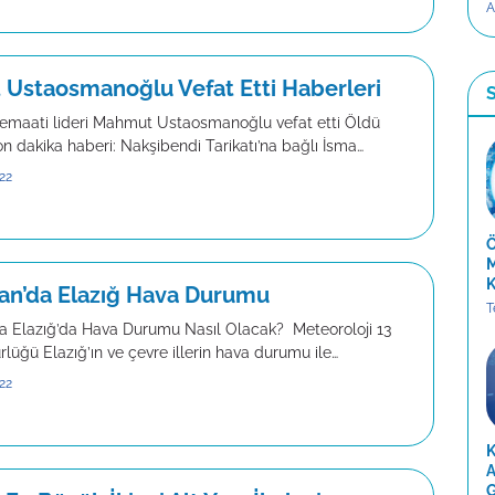
A
Ustaosmanoğlu Vefat Etti Haberleri
S
emaati lideri Mahmut Ustaosmanoğlu vefat etti Öldü
n dakika haberi: Nakşibendi Tarikatı’na bağlı İsma…
22
Ö
M
K
ran’da Elazığ Hava Durumu
T
da Elazığ’da Hava Durumu Nasıl Olacak? Meteoroloji 13
lüğü Elazığ’ın ve çevre illerin hava durumu ile…
22
K
A
G