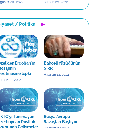
ğustos 11, 2022
Temuz 26, 2022
iyaset / Politika
▶
zel'den Erdoğan'ın
Bahçeli Yüzüğünün
esajının
SIRRI
esilmesine tepki
Haziran 12, 2024
emuz 12, 2024
KTC'yi Tanımayan
Rusya Avrupa
zerbaycan Dostluk
Savaşları Başlıyor
rubunda Gelişmeler