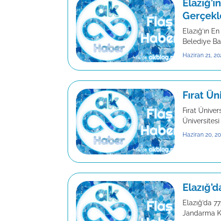
Elazığ’ı
Gerçekle
Elazığ’ın En
Belediye Baş
Haziran 21, 20
Fırat Ün
Fırat Üniver
Üniversitesi
Haziran 20, 2
Elazığ’
Elazığ’da 77
Jandarma Ko