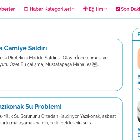
berler
Haber Kategorileri
Eğitim
Son Dak
R
a Camiye Saldırı
lik Piroteknik Madde Saldırısı: Olayın İncelenmesi ve
yutu Özet Bu çalışma, Mustafapaşa Mahallesi…
B
S
M
Yazıkonak Su Problemi
36 Yıllık Su Sorununu Ortadan Kaldırıyor Yazıkonak, asbest
kurtulma aşamasına geçerek, beldesinin su ş…
A
E