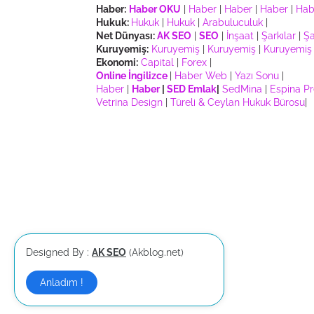
Haber:
Haber OKU
|
Haber
|
Haber
|
Haber
|
Hab
Hukuk:
Hukuk
|
Hukuk
|
Arabuluculuk
|
Net Dünyası:
AK SEO
|
SEO
|
İnşaat
|
Şarkılar
|
Şa
Kuruyemiş:
Kuruyemiş
|
Kuruyemiş
|
Kuruyemiş
Ekonomi:
Capital
|
Forex
|
Online İngilizce
|
Haber Web
|
Yazı Sonu
|
Haber
|
Haber
|
SED Emlak
|
SedMina
|
Espina P
Vetrina Design
|
Türeli & Ceylan Hukuk Bürosu
|
Designed By :
AK SEO
(Akblog.net)
Anladım !