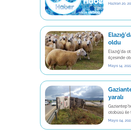
Haziran 20, 2
Elazığ'd
oldu
Elazığ'da ot
ilçesinde o
Mayıs 14, 202
Gaziante
yaralı
Gaziantep'te
otobüsü ile 
Mayıs 04, 202