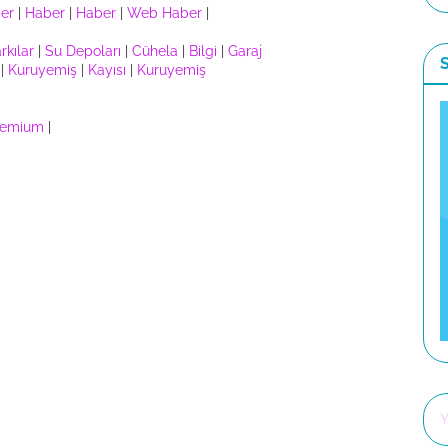
er
|
Haber
|
Haber
|
Web Haber
|
rkılar
|
Su Depoları
|
Cühela
|
Bilgi
|
Garaj
|
Kuruyemiş
|
Kayısı
|
Kuruyemiş
remium
|
Y