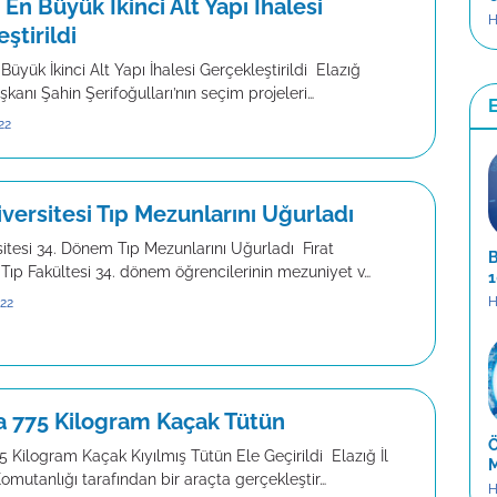
n En Büyük İkinci Alt Yapı İhalesi
H
ştirildi
 Büyük İkinci Alt Yapı İhalesi Gerçekleştirildi Elazığ
kanı Şahin Şerifoğulları’nın seçim projeleri…
22
iversitesi Tıp Mezunlarını Uğurladı
sitesi 34. Dönem Tıp Mezunlarını Uğurladı Fırat
B
 Tıp Fakültesi 34. dönem öğrencilerinin mezuniyet v…
1
H
022
da 775 Kilogram Kaçak Tütün
Ö
5 Kilogram Kaçak Kıyılmış Tütün Ele Geçirildi Elazığ İl
M
mutanlığı tarafından bir araçta gerçekleştir…
H