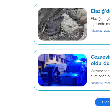
Elazığ'd
Elazığ'da gö
ilçesinde m
Nisan 24, 202
Cezaevin
öldürdü
Cezaevinden 
süre önce p
Nisan 04, 202
Diğer
-------