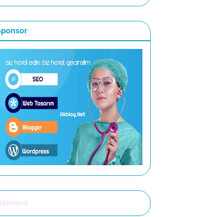
Sponsor
ükleniyor...